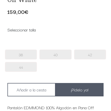
159,00€
Seleccionar talla
38
40
42
44
¡Pídelo ya!
Pantalón EDMMOND 100% Algodón en Pana Off