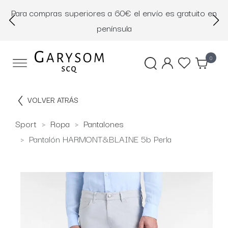
Para compras superiores a 60€ el envío es gratuito en
D
península
0
VOLVER ATRÁS
Sport
Ropa
Pantalones
Pantalón HARMONT&BLAINE 5b Perla