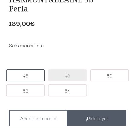
Perla
189,00€
Seleccionar talla
46
48
50
52
54
¡Pídelo ya!