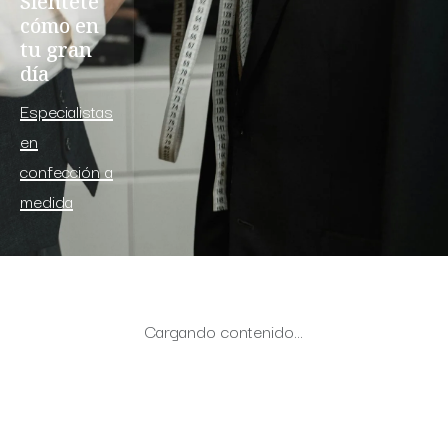
Siéntete
cómo en
tu gran
día
Especialistas
en
confección a
medida
Cargando contenido…