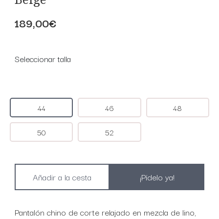
189,00€
Seleccionar talla
44
46
48
50
52
¡Pídelo ya!
Pantalón chino de corte relajado en mezcla de lino,