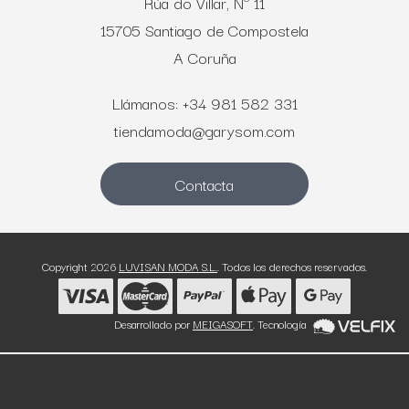
Rúa do Villar, Nº 11
15705 Santiago de Compostela
A Coruña
Llámanos: +34 981 582 331
tiendamoda@garysom.com
Contacta
Copyright 2026
LUVISAN MODA S.L.
. Todos los derechos reservados.
Desarrollado por
MEIGASOFT
. Tecnología