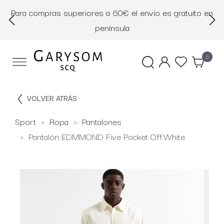
Para compras superiores a 60€ el envío es gratuito en
D
península
0
VOLVER ATRÁS
Sport
Ropa
Pantalones
Pantalón EDMMOND Five Pocket OffWhite