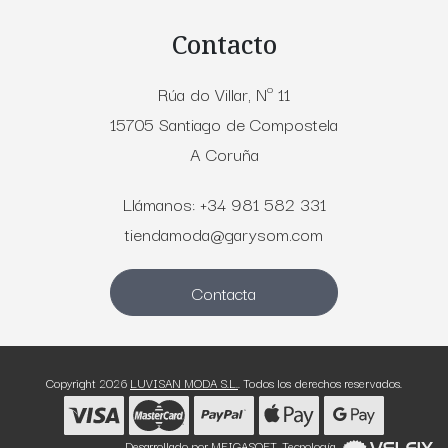
Contacto
Rúa do Villar, Nº 11
15705 Santiago de Compostela
A Coruña
Llámanos: +34 981 582 331
tiendamoda@garysom.com
Contacta
Copyright 2026
LUVISAN MODA S.L.
. Todos los derechos reservados.
Desarrollado por
MEIGASOFT
. Tecnología