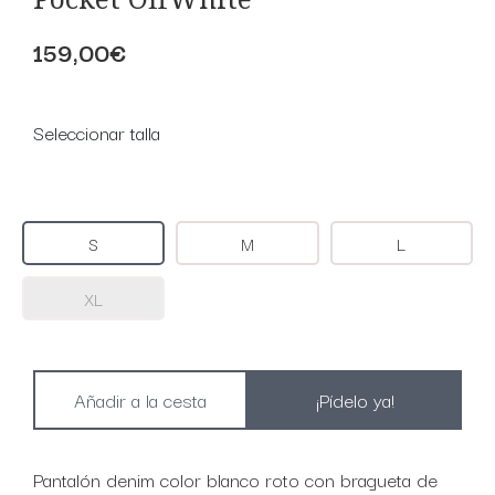
159,00€
Seleccionar talla
S
M
L
XL
¡Pídelo ya!
Pantalón denim color blanco roto con bragueta de