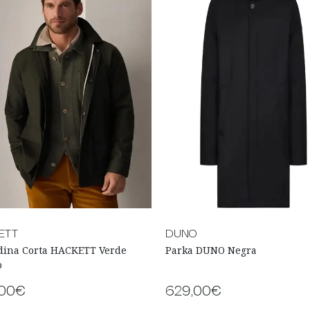
ETT
DUNO
dina Corta HACKETT Verde
Parka DUNO Negra
o
,00€
629,00€