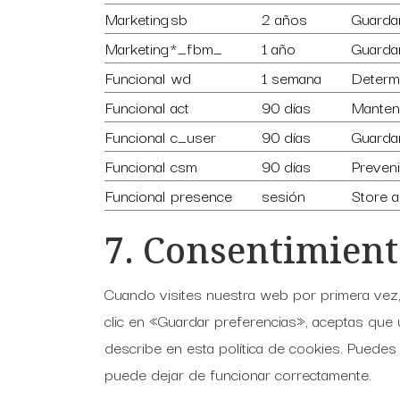
Marketing
sb
2 años
Guardar
Marketing
*_fbm_
1 año
Guardar
Funcional
wd
1 semana
Determi
Funcional
act
90 días
Manten
Funcional
c_user
90 días
Guarda
Funcional
csm
90 días
Preveni
Funcional
presence
sesión
Store a
7. Consentimien
Cuando visites nuestra web por primera vez
clic en «Guardar preferencias», aceptas que
describe en esta política de cookies. Puedes
puede dejar de funcionar correctamente.