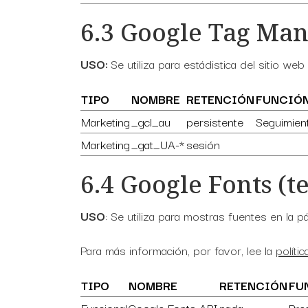
6.3 Google Tag Man
USO:
Se utiliza para estádistica del sitio web
TIPO
NOMBRE
RETENCIÓN
FUNCIÓ
Marketing
_gcl_au
persistente
Seguimien
Marketing
_gat_UA-*
sesión
6.4 Google Fonts (t
USO
: Se utiliza para mostras fuentes en la 
Para más información, por favor, lee la
políti
TIPO
NOMBRE
RETENCIÓN
FU
Funcional
Google Fonts API
nada
Pre