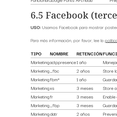
6.5 Facebook (terce
USO:
Usamos Facebook para mostrar posteos
Para más información, por favor, lee la
políti
TIPO
NOMBRE
RETENCIÓN
FUNC
Marketing
actppresence
1 año
Manejar
Marketing
_fbc
2 años
Store la
Marketing
fbm*
1 año
Guardar
Marketing
xs
3 meses
Store 
Marketing
fr
3 meses
Enable 
Marketing
_fbp
3 meses
Guardar
Marketing
datr
2 años
Preveni