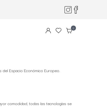
sponemos de servicio de sastrería en
Encuentra el tra
nuestra tienda
asesoramien
0
s
nos del Espacio Económico Europeo.
mayor comodidad, todas las tecnologías se