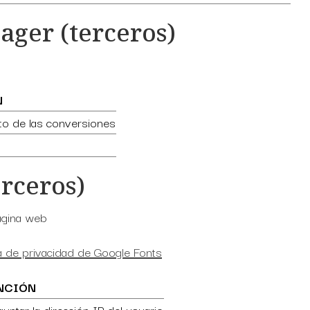
ager (terceros)
N
to de las conversiones
erceros)
página web
ca de privacidad de Google Fonts
NCIÓN
guntar la dirección IP del usuario