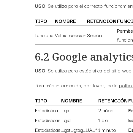
USO:
Se utiliza para el correcto funcionamie
TIPO
NOMBRE
RETENCIÓN
FUNC
Permite
funcional
Velfix_session
Sesión
funcion
6.2 Google analytic
USO:
Se utiliza para estádistica del sitio web
Para más información, por favor, lee la
políti
TIPO
NOMBRE
RETENCIÓN
F
Estadística
_ga
2 años
E
Estadísticas
_gid
1 día
E
Estadísticas
_gat_gtag_UA_*
1 minuto
Es