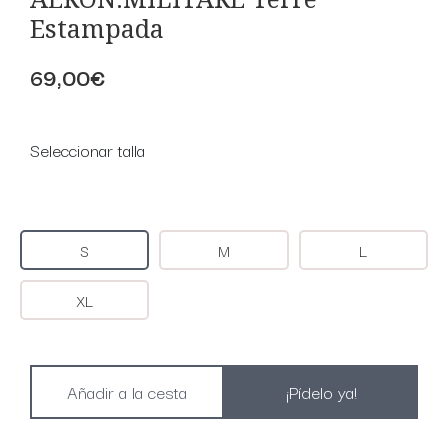
Estampada
69,00€
Seleccionar talla
S
M
L
XL
¡Pídelo ya!