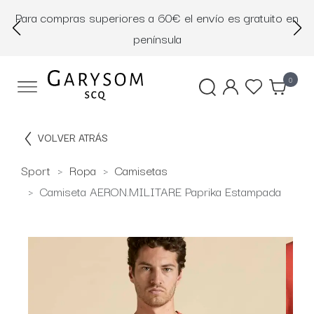
Para compras superiores a 60€ el envío es gratuito en
D
península
0
VOLVER ATRÁS
Sport
Ropa
Camisetas
Camiseta AERON.MILITARE Paprika Estampada