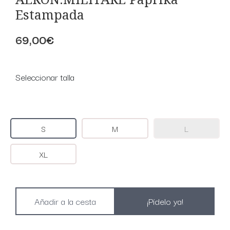
Estampada
69,00€
Seleccionar talla
S
M
L
XL
¡Pídelo ya!