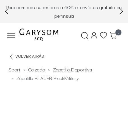
Para compras superiores a 60€ el envío es gratuito en
D
península
0
VOLVER ATRÁS
Sport
Calzado
Zapatilla Deportiva
Zapatilla BLAUER BlackMilitary