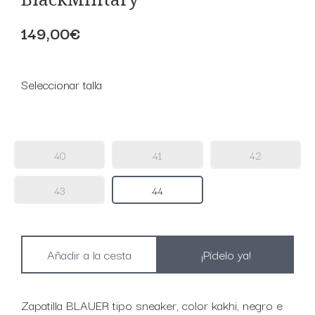
149,00€
Seleccionar talla
40
41
42
43
44
¡Pídelo ya!
Zapatilla BLAUER tipo sneaker, color kakhi, negro e