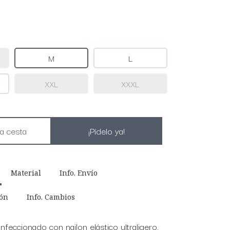
M
L
XXL
XXXL
¡Pídelo ya!
Material
Info. Envío
ión
Info. Cambios
onfeccionado con nailon elástico ultraligero,