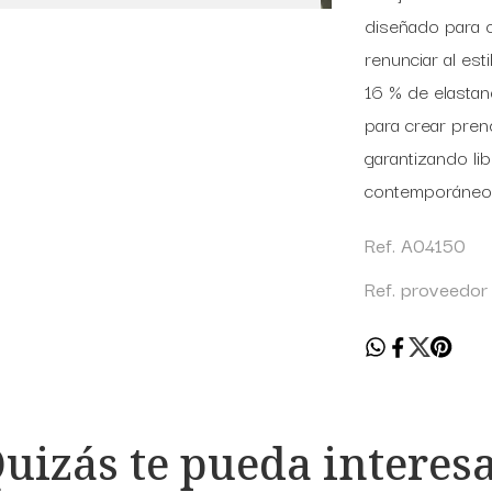
diseñado para o
renunciar al es
16 % de elastano
para crear pren
garantizando li
contemporáneo 
Ref. A04150
Ref. proveedo
uizás te pueda interes