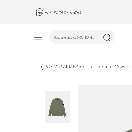
+34 629879458
Sport
Ropa
Cazado
VOLVER ATRÁS