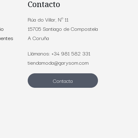
Contacto
Rúa do Villar, Nº 11
io
15705 Santiago de Compostela
uentes
A Coruña
Llámanos: +34 981 582 331
tiendamoda@garysom.com
Contacta