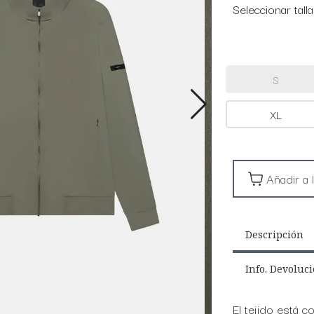
Seleccionar talla
S
XL
Descripción
Info. Devoluc
El tejido está c