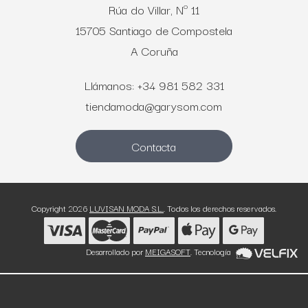
Rúa do Villar, Nº 11
15705 Santiago de Compostela
A Coruña
Llámanos: +34 981 582 331
tiendamoda@garysom.com
Contacta
Copyright 2026
LUVISAN MODA S.L.
. Todos los derechos reservados.
Desarrollado por
MEIGASOFT
. Tecnología