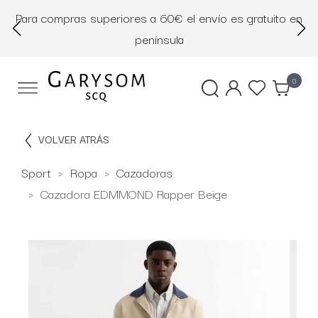
Para compras superiores a 60€ el envío es gratuito en
D
península
0
VOLVER ATRÁS
Sport
Ropa
Cazadoras
Cazadora EDMMOND Rapper Beige