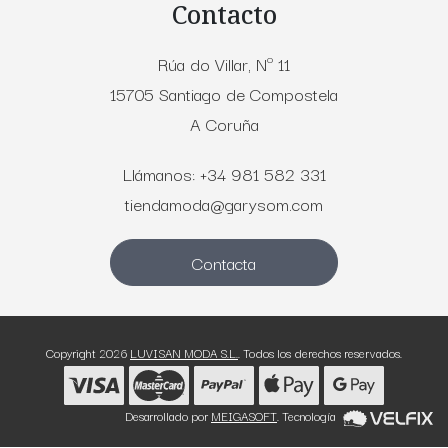
Contacto
Rúa do Villar, Nº 11
15705 Santiago de Compostela
A Coruña
Llámanos: +34 981 582 331
tiendamoda@garysom.com
Contacta
Copyright 2026
LUVISAN MODA S.L.
. Todos los derechos reservados.
Desarrollado por
MEIGASOFT
. Tecnología