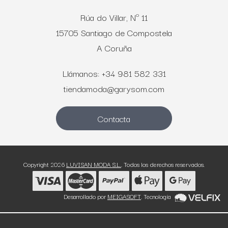
Rúa do Villar, Nº 11
15705 Santiago de Compostela
A Coruña
Llámanos: +34 981 582 331
tiendamoda@garysom.com
Contacta
Copyright 2026
LUVISAN MODA S.L.
. Todos los derechos reservados.
Desarrollado por
MEIGASOFT
. Tecnología