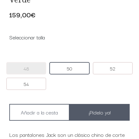
159,00€
Seleccionar talla
48
50
52
54
¡Pídelo ya!
Los pantalones Jack son un clásico chino de corte