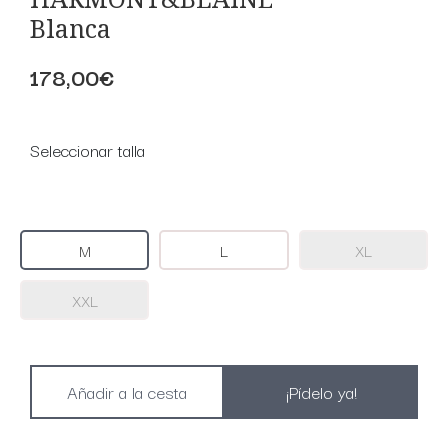
Blanca
178,00€
Seleccionar talla
M
L
XL
XXL
¡Pídelo ya!