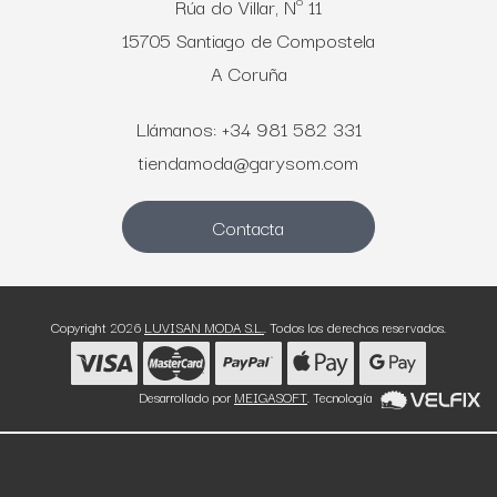
Rúa do Villar, Nº 11
15705 Santiago de Compostela
A Coruña
Llámanos: +34 981 582 331
tiendamoda@garysom.com
Contacta
Copyright 2026
LUVISAN MODA S.L.
. Todos los derechos reservados.
Desarrollado por
MEIGASOFT
. Tecnología