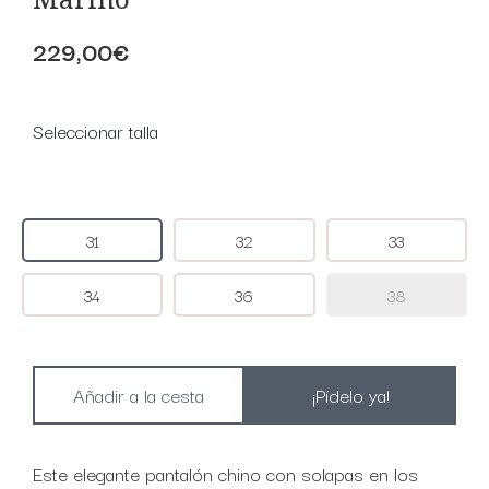
229,00€
Seleccionar talla
31
32
33
34
36
38
¡Pídelo ya!
Este elegante pantalón chino con solapas en los