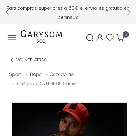
Para compras superiores a 60€ el envío es gratuito en
D
península
0
VOLVER ATRÁS
Sport
Ropa
Cazadoras
Cazadora OUTHERE Camel