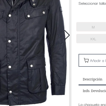
Seleccionar talla
M
XXL
Descripción
Info. Devoluc
La chaqueta enc