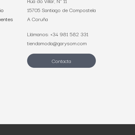
Rúa do Villar, Nº 11
io
15705 Santiago de Compostela
uentes
A Coruña
Llámanos: +34 981 582 331
tiendamoda@garysom.com
Contacta