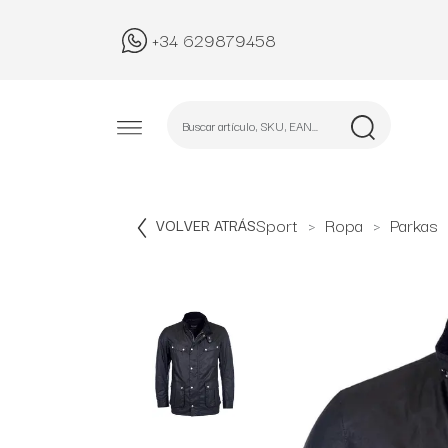
+34 629879458
Sport
Ropa
Parkas
VOLVER ATRÁS