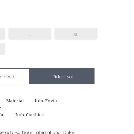
L
XL
¡Pídelo ya!
Material
Info. Envío
ión
Info. Cambios
erada Barbour International Duke