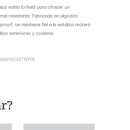
nico estilo Enfield para ofrecer un
rnal resistente. Fabricada en algodón
roof, se mantiene fiel a la estética motera
llos exteriores y coderas.
or MWX0337NY91
ar?