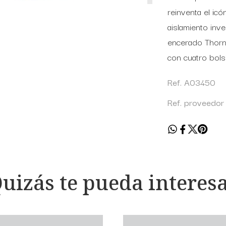
reinventa el icó
aislamiento inve
encerado Thornp
con cuatro bolsi
Ref. A03450
Ref. proveed
uizás te pueda interes