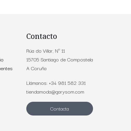
Contacto
Rúa do Villar, Nº 11
io
15705 Santiago de Compostela
uentes
A Coruña
Llámanos: +34 981 582 331
tiendamoda@garysom.com
Contacta